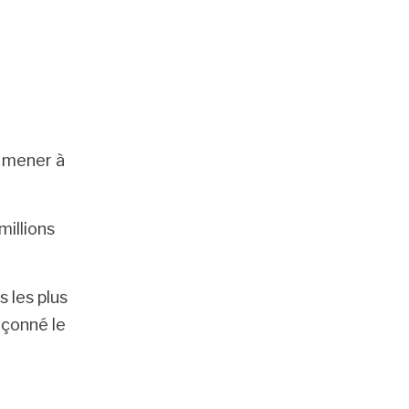
r mener à
millions
 les plus
açonné le