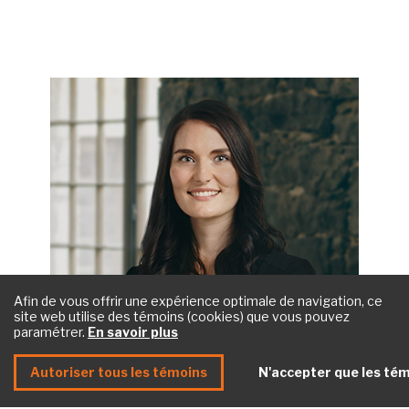
Afin de vous offrir une expérience optimale de navigation, ce
site web utilise des témoins (cookies) que vous pouvez
Léanie Cardinal
paramétrer.
En savoir plus
lcardinal@belleaulapointe.com
Autoriser tous les témoins
N'accepter que les tém
514-987-6680