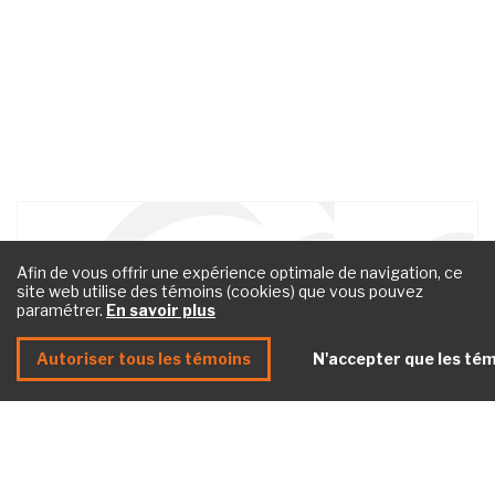
Besoin d'aide pour un litige? <br>
Afin de vous offrir une expérience optimale de navigation, ce
Contactez nos experts
site web utilise des témoins (cookies) que vous pouvez
paramétrer.
En savoir plus
Nous joindre
Autoriser tous les témoins
N'accepter que les tém