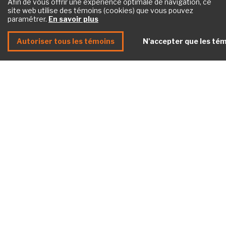
Afin de vous offrir une expérience optimale de navigation, ce
site web utilise des témoins (cookies) que vous pouvez
paramétrer.
En savoir plus
Entente de règlement – Panasonic
Autoriser tous les témoins
N'accepter que les tém
(en anglais seulement)
Jugement approuvant l’entente de
règlement avec Panasonic
Entente de règlement – ELNA (en
anglais seulement)
Entente de règlement – Holy Stone